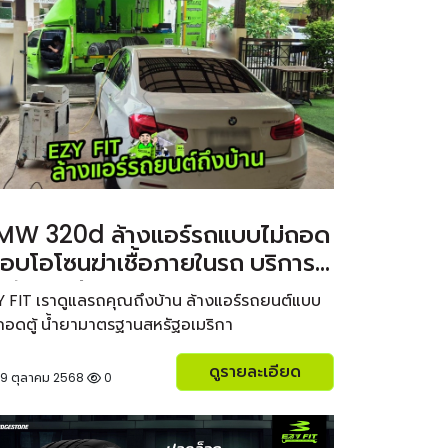
MW 320d ล้างแอร์รถแบบไม่ถอด
้ อบโอโซนฆ่าเชื้อภายในรถ บริการ
งบ้าน ฟรีค่าเดินทาง
Y FIT เราดูแลรถคุณถึงบ้าน ล้างแอร์รถยนต์แบบ
่ถอดตู้ น้ำยามาตรฐานสหรัฐอเมริกา
ดูรายละเอียด
9 ตุลาคม 2568
0