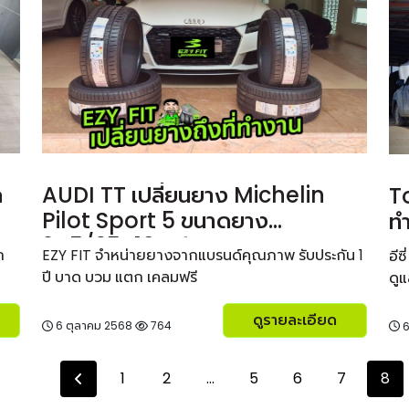
ก
AUDI TT เปลี่ยนยาง Michelin
T
Pilot Sport 5 ขนาดยาง
ท
245/35R19 ฟรีค่าบริการ
ถ
EZY FIT จำหน่ายยางจากแบรนด์คุณภาพ รับประกัน 1
อี
ปี บาด บวม แตก เคลมฟรี
ดู
ดูรายละเอียด
6 ตุลาคม 2568
764
6
1
2
...
5
6
7
8