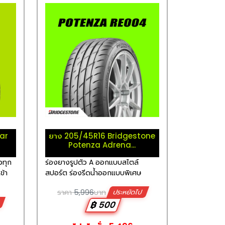
ar
ยาง 205/45R16 Bridgestone
Potenza Adrena...
วทุก
ร่องยางรูปตัว A ออกแบบสไตล์
ข้า
สปอร์ต ร่องรีดน้ำออกแบบพิเศษ
ราคา
5,996
บาท
ประหยัดไป
ป
฿ 500