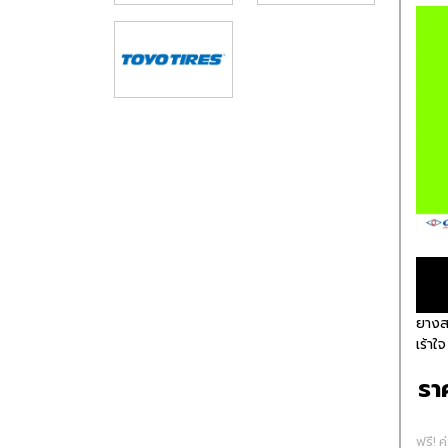
ยางสป
เร้าใจ
รา
ฟรี! ค