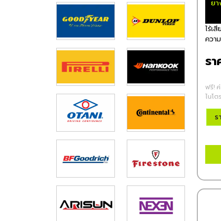
ยา
ไร้เ
ความน
รา
ฟรี! ค
ไนโตร
ร