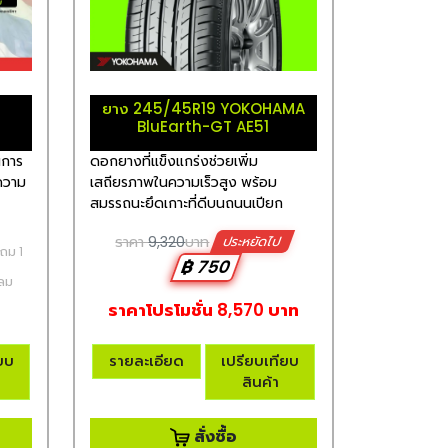
n
ยาง 245/45R19 YOKOHAMA
BluEarth-GT AE51
นการ
ดอกยางที่แข็งแกร่งช่วยเพิ่ม
มความ
เสถียรภาพในความเร็วสูง พร้อม
สมรรถนะยึดเกาะที่ดีบนถนนเปียก
ราคา
9,320
บาท
ประหยัดไป
แถม 1
฿ 750
มลม
ราคาโปรโมชั่น 8,570 บาท
ียบ
รายละเอียด
เปรียบเทียบ
สินค้า
สั่งซื้อ