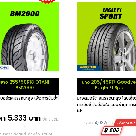
ยาง 255/50R18 OTANI
ยาง 205/45R17 Goodye
BM2000
Eagle F1 Sport
อร์ตสมรรถนะสูง เพื่อการขับขี่ที่
ยางสปอร์ต สมรรถนะสูง โฉบเฉี่ย
การขับขี่ ขับขี่มั่นใจ แม่นยำทุกการเ
โค้ง
คา 5,333 บาท
ซื้อ 3 แถม
ราคา
4,032
บาท
ประหยัดไ
1
฿ 500
่าบริการ ตั้งศูนย์-ถ่วงล้อ-เติมลม