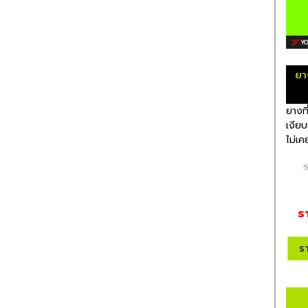
ยา
ยางที
เงียบ
ไม่เค
ร
ร