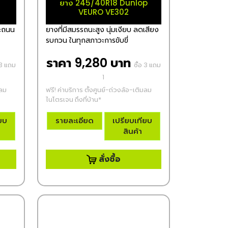
ยาง 245/40R18 Dunlop
VEURO VE302
าะถนน
ยางที่มีสมรรถนะสูง นุ่มเงียบ ลดเสียง
รบกวน ในทุกสภาวะการขับขี่
ราคา 9,280 บาท
 3 แถม
ซื้อ 3 แถม
1
มลม
ฟรี! ค่าบริการ ตั้งศูนย์-ถ่วงล้อ-เติมลม
ไนโตรเจน ถึงที่บ้าน*
ียบ
รายละเอียด
เปรียบเทียบ
สินค้า
สั่งซื้อ