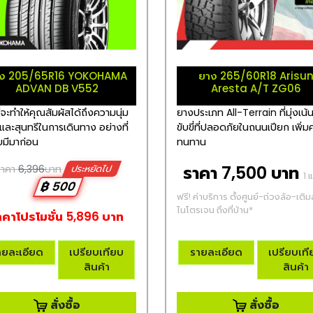
ง 205/65R16 YOKOHAMA
ยาง 265/60R18 Arisu
ADVAN DB V552
Aresta A/T ZG06
่จะทำให้คุณสัมผัสได้ถึงความนุ่ม
ยางประเภท All-Terrain ที่มุ่งเน้
และสุนทรีในการเดินทาง อย่างที่
ขับขี่ที่ปลอดภัยในถนนเปียก เพิ่
ยมีมาก่อน
ทนทาน
ราคา 7,500 บาท
ราคา
6,396
บาท
ประหยัดไป
1 
฿ 500
ฟรี! ค่าบริการ ตั้งศูนย์-ถ่วงล้อ-เติ
ไนโตรเจน ถึงที่บ้าน*
าคาโปรโมชั่น 5,896 บาท
ายละเอียด
เปรียบเทียบ
รายละเอียด
เปรียบเท
สินค้า
สินค้า
สั่งซื้อ
สั่งซื้อ