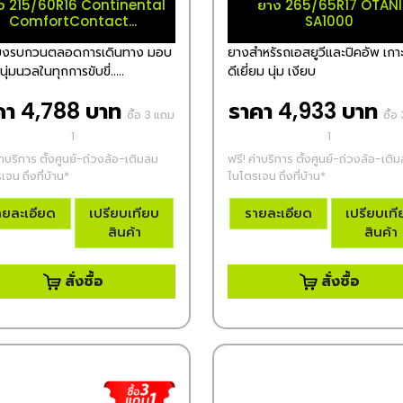
ง 215/60R16 Continental
ยาง 265/65R17 OTANI
ComfortContact...
SA1000
สียงรบกวนตลอดการเดินทาง มอบ
ยางสำหรัรถเอสยูวีและปิคอัพ เก
ุ่มนวลในทุกการขับขี่.....
ดีเยี่ยม นุ่ม เงียบ
คา 4,788 บาท
ราคา 4,933 บาท
ซื้อ 3 แถม
ซื้อ
1
1
่าบริการ ตั้งศูนย์-ถ่วงล้อ-เติมลม
ฟรี! ค่าบริการ ตั้งศูนย์-ถ่วงล้อ-เติ
เจน ถึงที่บ้าน*
ไนโตรเจน ถึงที่บ้าน*
ายละเอียด
เปรียบเทียบ
รายละเอียด
เปรียบเท
สินค้า
สินค้า
สั่งซื้อ
สั่งซื้อ