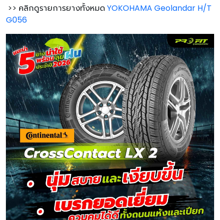
>> คลิกดูรายการยางทั้งหมด
YOKOHAMA Geolandar H/T
G056