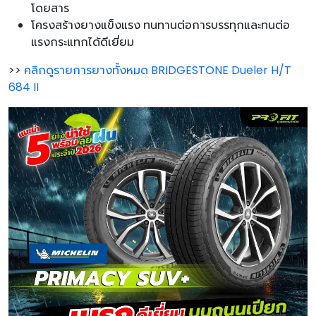
โดยสาร
โครงสร้างยางแข็งแรง ทนทานต่อการบรรทุกและทนต่อ
แรงกระแทกได้ดีเยี่ยม
>>
คลิกดูรายการยางทั้งหมด BRIDGESTONE Dueler H/T
684 II