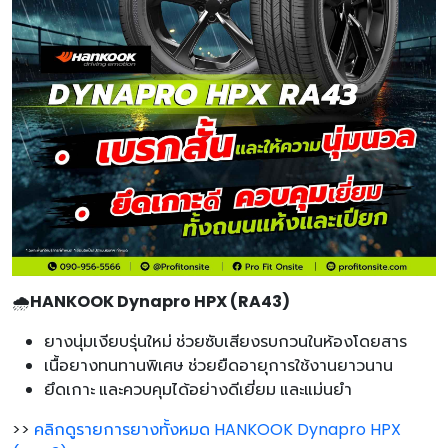
🌧️
HANKOOK Dynapro HPX (RA43)
ยางนุ่มเงียบรุ่นใหม่ ช่วยซับเสียงรบกวนในห้องโดยสาร
เนื้อยางทนทานพิเศษ ช่วยยืดอายุการใช้งานยาวนาน
ยึดเกาะ และควบคุมได้อย่างดีเยี่ยม และแม่นยำ
>>
คลิกดูรายการยางทั้งหมด HANKOOK Dynapro HPX