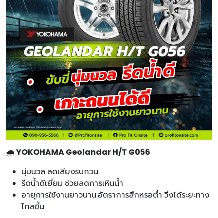
🌧️
YOKOHAMA Geolandar H/T G056
นุ่มนวล ลดเสียงรบกวน
รีดน้ำดีเยี่ยม ช่วยลดการเหินน้ำ
อายุการใช้งานยาวนาน:อัตราการสึกหรอต่ำ วิ่งได้ระยะทาง
ไกลขี้น