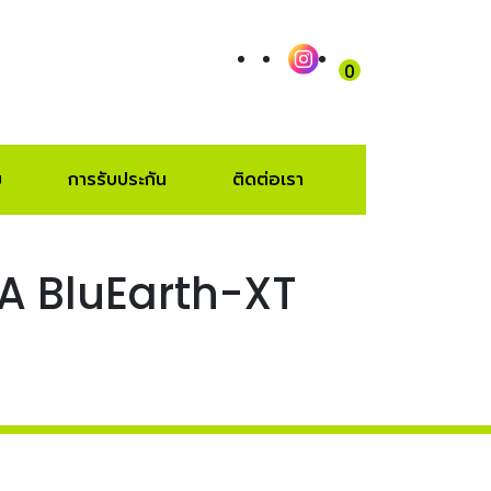
0
เข้าสู่ระบบ
|
สมัครสมาชิก
ม
การรับประกัน
ติดต่อเรา
A BluEarth-XT