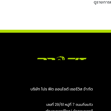
ดูรายการ
บริษัท โปร ฟิต ออนไซต์ เซอร์วิส จำกัด
เลขที่ 29/61 หมู่ที่ 7 ถนนกิ่งแก้ว
ตำบลบางพลีใหญ่ อำเภอบางพลี