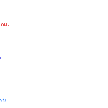
 กม.
ง
yVfJ