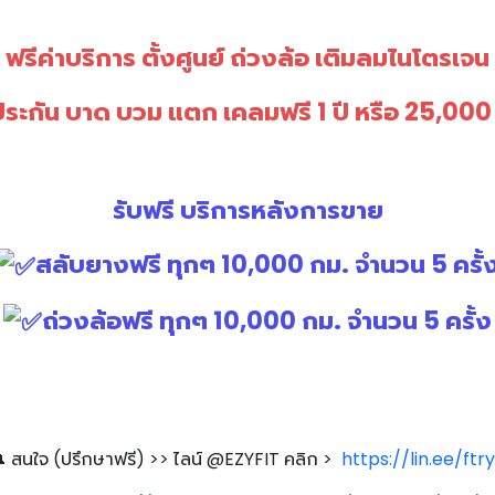
ฟรีค่าบริการ ตั้งศูนย์ ถ่วงล้อ เติมลมไนโตรเจน
ประกัน บาด บวม แตก เคลมฟรี 1 ปี หรือ 25,000
รับฟรี บริการหลังการขาย
สลับยางฟรี ทุกๆ 10,000 กม. จำนวน 5 ครั้
ถ่วงล้อฟรี ทุกๆ 10,000 กม. จำนวน 5 ครั้ง
สนใจ (ปรึกษาฟรี) >> ไลน์ @EZYFIT คลิก >
https://lin.ee/ftr