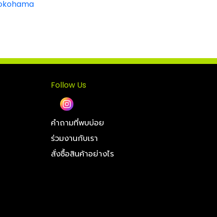
/yokohama
Follow Us
คำถามที่พบบ่อย
ร่วมงานกับเรา
สั่งซื้อสินค้าอย่างไร