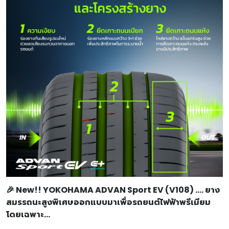
🎉 New!! YOKOHAMA ADVAN Sport EV (V108) …. ยาง
สมรรถนะสูงพิเศษออกแบบมาเพื่อรถยนต์ไฟฟ้าพรีเมียม
โดยเฉพาะ…