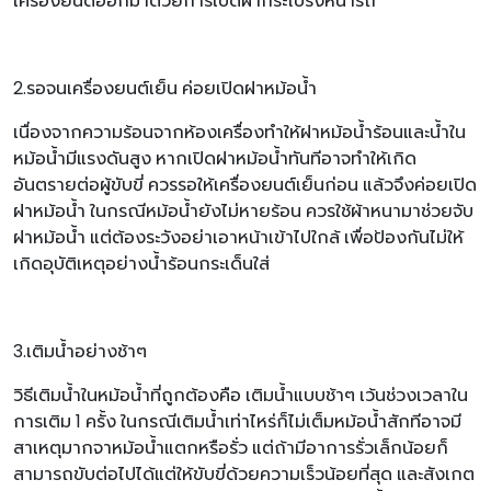
เครื่องยนต์ออกมาด้วยการเปิดฝากระโปรงหน้ารถ
2.รอจนเครื่องยนต์เย็น ค่อยเปิดฝาหม้อน้ำ
เนื่องจากความร้อนจากห้องเครื่องทำให้ฝาหม้อน้ำร้อนและน้ำใน
หม้อน้ำมีแรงดันสูง หากเปิดฝาหม้อน้ำทันทีอาจทำให้เกิด
อันตรายต่อผู้ขับขี่ ควรรอให้เครื่องยนต์เย็นก่อน แล้วจึงค่อยเปิด
ฝาหม้อน้ำ ในกรณีหม้อน้ำยังไม่หายร้อน ควรใช้ผ้าหนามาช่วยจับ
ฝาหม้อน้ำ แต่ต้องระวังอย่าเอาหน้าเข้าไปใกล้ เพื่อป้องกันไม่ให้
เกิดอุบัติเหตุอย่างน้ำร้อนกระเด็นใส่
3.เติมน้ำอย่างช้าๆ
วิธีเติมน้ำในหม้อน้ำที่ถูกต้องคือ เติมน้ำแบบช้าๆ เว้นช่วงเวลาใน
การเติม 1 ครั้ง ในกรณีเติมน้ำเท่าไหร่ก็ไม่เต็มหม้อน้ำสักทีอาจมี
สาเหตุมากจาหม้อน้ำแตกหรือรั่ว แต่ถ้ามีอาการรั่วเล็กน้อยก็
สามารถขับต่อไปได้แต่ให้ขับขี่ด้วยความเร็วน้อยที่สุด และสังเกต