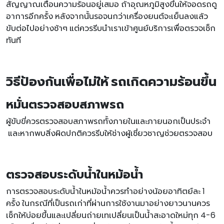
สัญญาณเตือนความร้อนอยู่เสมอ ถ้าอุณหภูมิสูงขึ้นให้จอดรถดู
อาการอีกครั้ง หลังจากนั้นรอจนกว่าเครื่องยนต์จะเย็นลงแล้ว
ขับต่อไปอย่างช้าๆ แต่ควรรีบนำเราเข้าศูนย์บริการเพื่อตรวจเช็ก
ทันที
วิธีป้องกันเพื่อไม่ให้ รถเกิดความร้อนขึ้น
หมั่นตรวจสอบสภาพรถ
ผู้ขับขี่ควรตรวจสอบสภาพรถทั้งภายในและภายนอกเป็นประจำ
และหากพบสิ่งผิดปกติควรรีบให้ช่างผู้เชี่ยวชาญช่วยตรวจสอบ
ตรวจสอบระดับน้ำในหม้อน้ำ
การตรวจสอบระดับน้ำในหม้อน้ำควรทำอย่างน้อยอาทิตย์ละ 1
ครั้ง ในกรณีที่เป็นรถเก่าที่ผ่านการใช้งานมาอย่างยาวนานควร
เช็กให้บ่อยขึ้นและเปลี่ยนถ่ายเทเปลี่ยนเป็นน้ำสะอาดใหม่ทุก 4-6