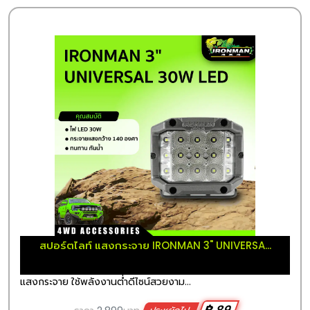
สปอร์ตไลท์ แสงกระจาย IRONMAN 3" UNIVERSA...
แสงกระจาย ใช้พลังงานต่ำดีไซน์สวยงาม...