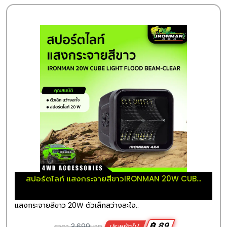
สปอร์ตไลท์ แสงกระจายสีขาวIRONMAN 20W CUB...
แสงกระจายสีขาว 20W ตัวเล็กสว่างสะใจ..
฿ 89
ราคา
3,699
บาท
ประหยัดไป