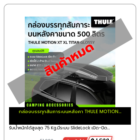
สินค้าหมด
กล่องบรรทุกสัมภาระบนหลังคา THULE MOTION...
รับน้ำหนักได้สูงสุด 75 Kg.มีระบบ SlideLock เปิด-ปิด...