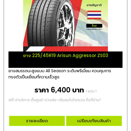
ยาง 225/45R19 Arisun Aggressor ZS03
ยางสมรรถนะสูงแบบ All Season ระดับพรีเมี่ยม ควบคุมการ
ทรงตัวเป็นเยี่ยมที่ความเร็วสูง
ราคา 6,400 บาท
1 แถม 1
ฟรี! ค่าบริการ ตั้งศูนย์-ถ่วงล้อ-เติมลมไนโตรเจน ถึงที่บ้าน*
รายละเอียด
เปรียบเทียบสินค้า