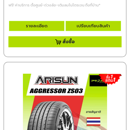
ฟรี! ค่าบริการ ตั้งศูนย์-ถ่วงล้อ-เติมลมไนโตรเจน ถึงที่บ้าน*
รายละเอียด
เปรียบเทียบสินค้า
สั่งซื้อ