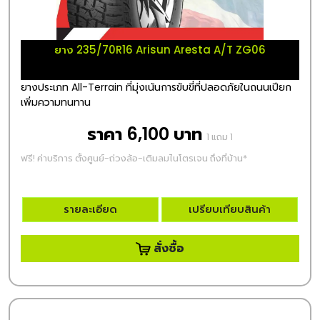
ยาง 235/70R16 Arisun Aresta A/T ZG06
ยางประเภท All-Terrain ที่มุ่งเน้นการขับขี่ที่ปลอดภัยในถนนเปียก
เพิ่มความทนทาน
ราคา 6,100 บาท
1 แถม 1
ฟรี! ค่าบริการ ตั้งศูนย์-ถ่วงล้อ-เติมลมไนโตรเจน ถึงที่บ้าน*
รายละเอียด
เปรียบเทียบสินค้า
สั่งซื้อ