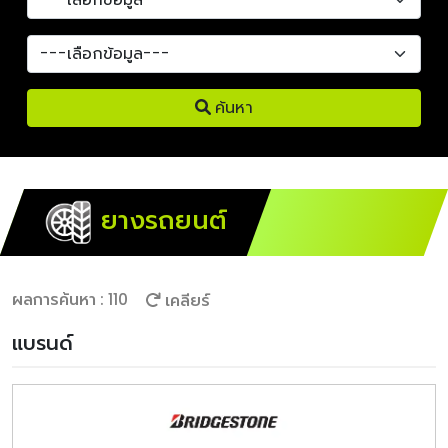
ค้นหา
ยางรถยนต์
ผลการค้นหา : 110
เคลียร์
แบรนด์