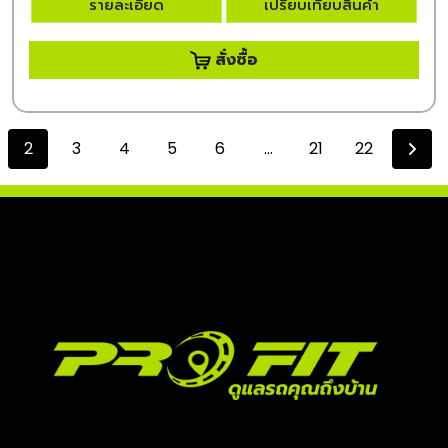
รายละเอียด
เปรียบเทียบสินค้า
สั่งซื้อ
2
3
4
5
6
...
21
22