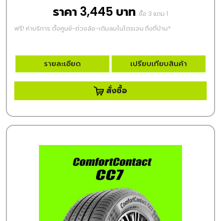
ราคา 3,445 บาท
ซื้อ 3 แถม 1
ฟรี! ค่าบริการ ตั้งศูนย์-ถ่วงล้อ-เติมลมไนโตรเจน ถึงที่บ้าน*
รายละเอียด
เปรียบเทียบสินค้า
สั่งซื้อ