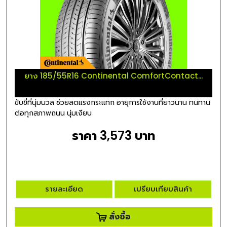
ยาง 185/55R16 Continental ComfortContact...
ขับขี่ที่นุ่มนวล ช่วยลดแรงกระแทก อายุการใช้งานที่ยาวนาน ทนทาน
ต่อทุกสภาพถนน นุ่มเงียบ
ราคา 3,573 บาท
รายละเอียด
เปรียบเทียบสินค้า
สั่งซื้อ