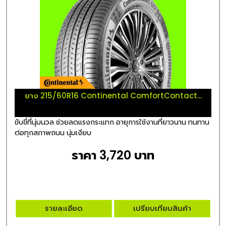
ยาง 215/60R16 Continental ComfortContact...
ขับขี่ที่นุ่มนวล ช่วยลดแรงกระแทก อายุการใช้งานที่ยาวนาน ทนทาน
ต่อทุกสภาพถนน นุ่มเงียบ
ราคา 3,720 บาท
รายละเอียด
เปรียบเทียบสินค้า