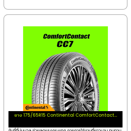
ยาง 175/65R15 Continental ComfortContact...
ขับขี่ที่นุ่มนวล ช่วยลดแรงกระแทก อายุการใช้งานที่ยาวนาน ทนทาน