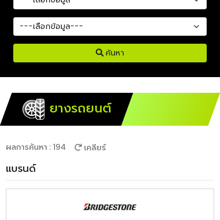
ค้นหา
ยางรถยนต์
ผลการค้นหา : 194
เคลียร์
แบรนด์