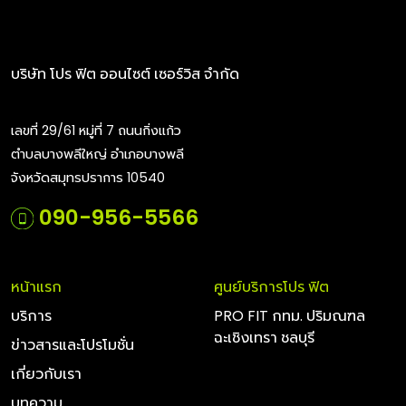
บริษัท โปร ฟิต ออนไซต์ เซอร์วิส จำกัด
เลขที่ 29/61 หมู่ที่ 7 ถนนกิ่งแก้ว
ตำบลบางพลีใหญ่ อำเภอบางพลี
จังหวัดสมุทรปราการ 10540
090-956-5566
หน้าแรก
ศูนย์บริการโปร ฟิต
บริการ
PRO FIT กทม. ปริมณฑล
ฉะเชิงเทรา ชลบุรี
ข่าวสารและโปรโมชั่น
เกี่ยวกับเรา
บทความ