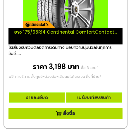
ยาง 175/65R14 Continental ComfortContact...
ไร้เสียงรบกวนตลอดการเดินทาง มอบความนุ่มนวลในทุกการ
ขับขี่......
ราคา 3,198 บาท
ซื้อ 3 แถม 1
ฟรี! ค่าบริการ ตั้งศูนย์-ถ่วงล้อ-เติมลมไนโตรเจน ถึงที่บ้าน*
รายละเอียด
เปรียบเทียบสินค้า
สั่งซื้อ