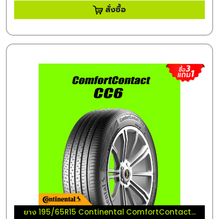
สั่งซื้อ
ยาง 195/65R15 Continental ComfortContact...