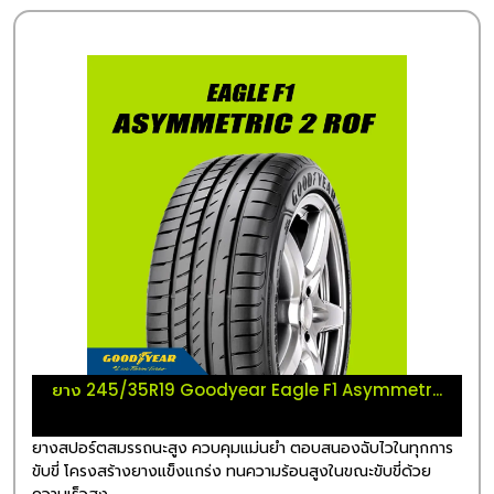
ยาง 245/35R19 Goodyear Eagle F1 Asymmetr...
ยางสปอร์ตสมรรถนะสูง ควบคุมแม่นยำ ตอบสนองฉับไวในทุกการ
ขับขี่ โครงสร้างยางแข็งแกร่ง ทนความร้อนสูงในขณะขับขี่ด้วย
ความเร็วสูง