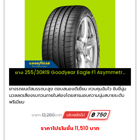
ยาง 255/30R19 Goodyear Eagle F1 Asymmetr...
ยางรถยนต์สมรรถนะสูง ตอบสนองดีเยี่ยม ควบคุมฉับไว ขับขี่นุ่ม
นวลลดเสียงรบกวนภายในห้องโดยสารมอบความนุ่มสบายระดับ
พรีเมียม
฿ 750
ราคา
12,260
บาท
ประหยัดไป
ราคาโปรโมชั่น 11,510 บาท