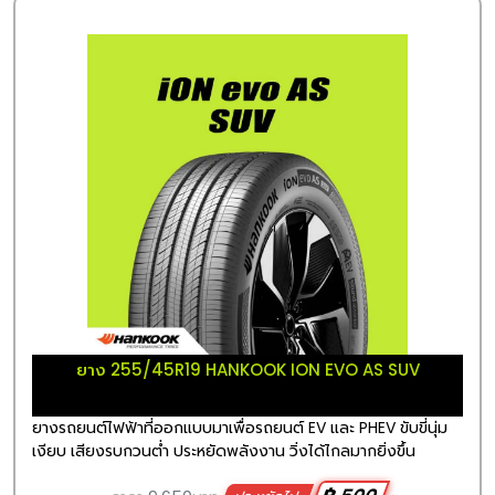
ยาง 255/45R19 HANKOOK ION EVO AS SUV
ยางรถยนต์ไฟฟ้าที่ออกแบบมาเพื่อรถยนต์ EV และ PHEV ขับขี่นุ่ม
เงียบ เสียงรบกวนต่ำ ประหยัดพลังงาน วิ่งได้ไกลมากยิ่งขึ้น