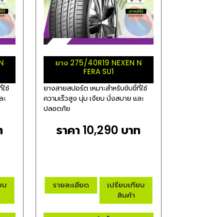
N
ยาง 275/40R19 NEXEN N
FERA SU1
่ใช้
ยางสายสปอร์ต เหมาะสำหรับขับขี่ที่ใช้
และ
ความเร็วสูง นุ่ม เงียบ นั่งสบาย และ
ปลอดภัย
ท
ราคา 10,290 บาท
ียบ
รายละเอียด
เปรียบเทียบ
สินค้า