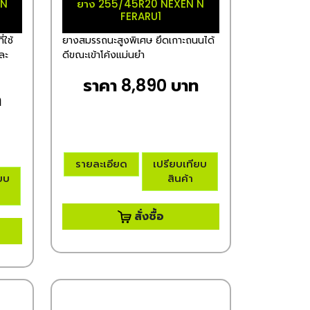
 N
ยาง 255/45R20 NEXEN N
FERARU1
่ใช้
ยางสมรรถนะสูงพิเศษ ยึดเกาะถนนได้
และ
ดีขณะเข้าโค้งแม่นยำ
ราคา 8,890 บาท
ท
รายละเอียด
เปรียบเทียบ
ียบ
สินค้า
สั่งซื้อ