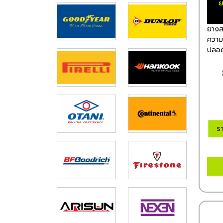
ย
ยางสา
ความเ
ปลอด
ร