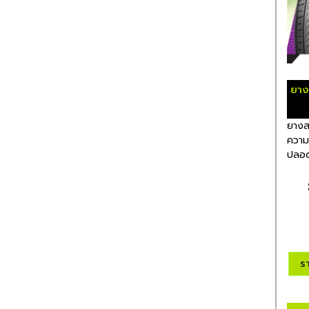
ยาง
ยางสา
ความเ
ปลอด
ร