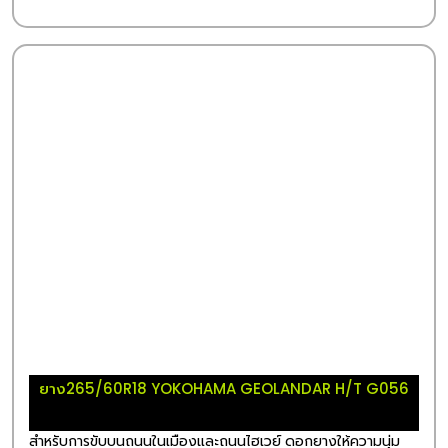
ยาง265/60R18 YOKOHAMA GEOLANDAR H/T G056
สำหรับการขับบนถนนในเมืองและถนนไฮเวย์ ดอกยางให้ความนุ่ม