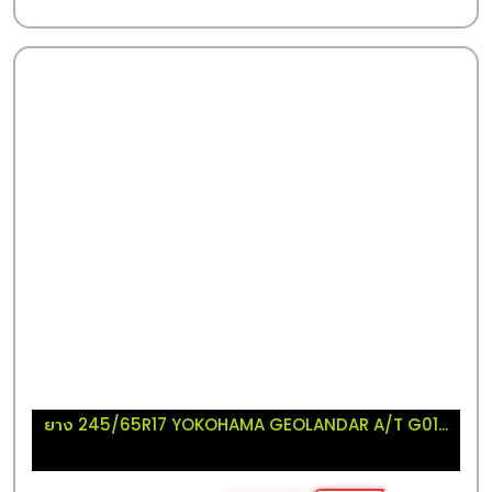
ยาง 245/65R17 YOKOHAMA GEOLANDAR A/T G01...