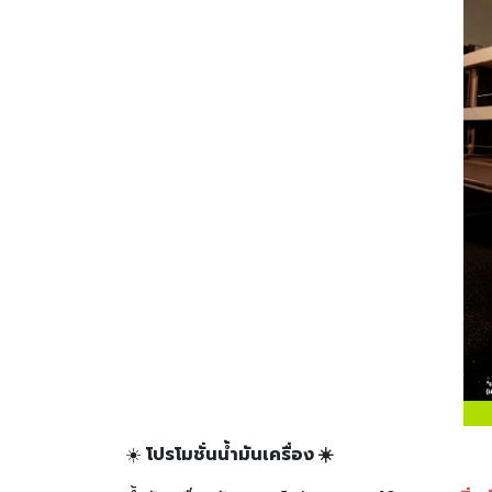
☀️
โปรโมชั่นน้ำมันเครื่อง ☀️