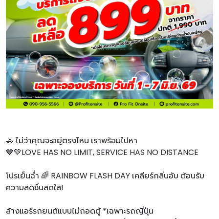
🚗 ไม่ว่าคุณจะอยู่ตรงไหน เราพร้อมไปหา
💙💚LOVE HAS NO LIMIT, SERVICE HAS NO DISTANCE
โปรเย็นฉ่ำ 🌈 RAINBOW FLASH DAY เคลียร์กลิ่นอับ ต้อนรับ
ความสดชื่นสดใส!
ล้างแอร์รถยนต์แบบไม่ถอดตู้ *เฉพาะรถญี่ปุ่น