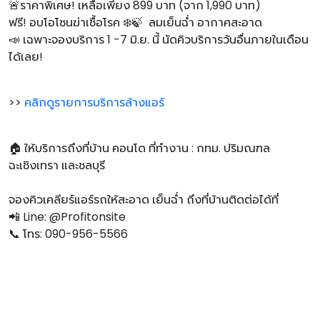
🚨ราคาพิเศษ! เหลือเพียง 899 บาท (จาก 1,990 บาท)
ฟรี! อบโอโซนฆ่าเชื้อโรค ❄️🍃 ลมเย็นฉ่ำ อากาศสะอาด
📣 เฉพาะจองบริการ 1 -7 มิ.ย. นี้ นัดคิวบริการวันอื่นภายในเดือน
ได้เลย!
>>
คลิกดูรายการบริการล้างแอร์
🏠 ให้บริการถึงที่บ้าน คอนโด ที่ทำงาน : กทม. ปริมณฑล
ฉะเชิงเทรา และชลบุรี
จองคิวเคลียร์แอร์รถให้สะอาด เย็นฉ่ำ ถึงที่บ้านติดต่อได้ที่
📲 Line: @Profitonsite
📞 โทร: 090-956-5566