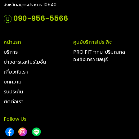
จังหวัดสมุทรปราการ 10540
090-956-5566
หน้าแรก
ศูนย์บริการโปร ฟิต
บริการ
PRO FIT กทม. ปริมณฑล
ฉะเชิงเทรา ชลบุรี
ข่าวสารและโปรโมชั่น
เกี่ยวกับเรา
บทความ
รับประกัน
ติดต่อเรา
Follow Us