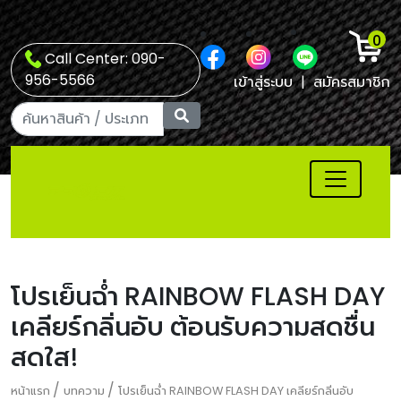
0
Call Center: 090-
956-5566
เข้าสู่ระบบ
|
สมัครสมาชิก
โปรเย็นฉ่ำ RAINBOW FLASH DAY
เคลียร์กลิ่นอับ ต้อนรับความสดชื่น
สดใส!
/
/
หน้าแรก
บทความ
โปรเย็นฉ่ำ RAINBOW FLASH DAY เคลียร์กลิ่นอับ