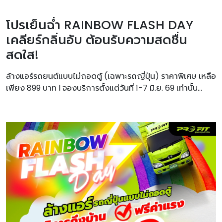
โปรเย็นฉ่ำ RAINBOW FLASH DAY
เคลียร์กลิ่นอับ ต้อนรับความสดชื่น
สดใส!
ล้างแอร์รถยนต์แบบไม่ถอดตู้ (เฉพาะรถญี่ปุ่น) ราคาพิเศษ เหลือ
เพียง 899 บาท l จองบริการตั้งแต่วันที่ 1-7 มิ.ย. 69 เท่านั้น...