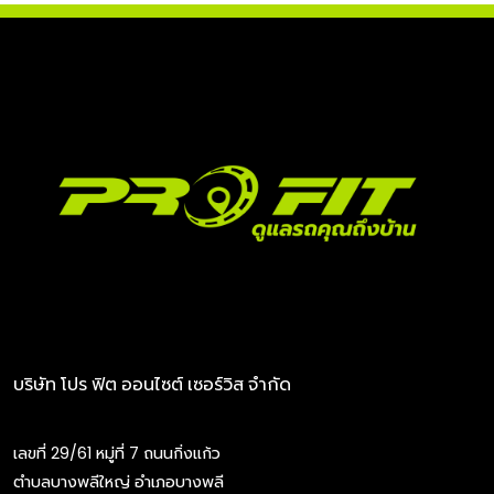
บริษัท โปร ฟิต ออนไซต์ เซอร์วิส จำกัด
เลขที่ 29/61 หมู่ที่ 7 ถนนกิ่งแก้ว
ตำบลบางพลีใหญ่ อำเภอบางพลี