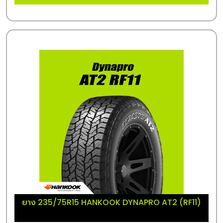
ยาง 235/75R15 HANKOOK DYNAPRO AT2 (RF11)