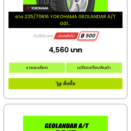
ยาง 225/70R16 YOKOHAMA GEOLANDAR A/T
G01...
฿ 500
5,060 บาท
ประหยัดไป
4,560 บาท
รายละเอียด
เปรียบเทียบสินค้า
สั่งซื้อ