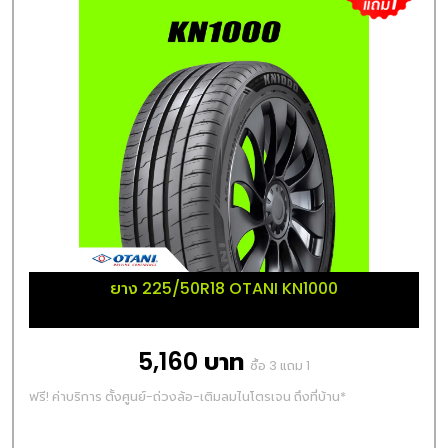
ยาง 225/50R18 OTANI KN1000
5,160 บาท
ซื้อ 3 แถม 1
ฟรี! ค่าบริการ ตั้งศูนย์-ถ่วงล้อ-เติมลมไนโตรเจน ถึงที่บ้าน*