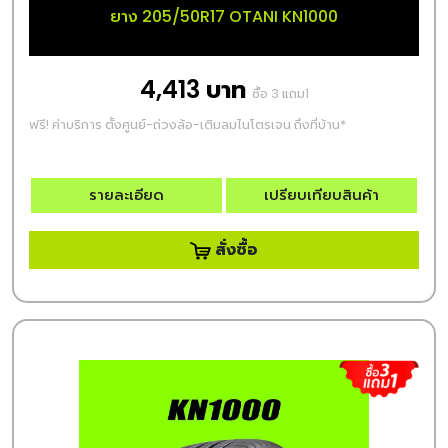
ยาง 205/50R17 OTANI KN1000
4,413 บาท
ซื้อ 3 แถม1
ฟรี! ค่าบริการ ตั้งศูนย์-ถ่วงล้อ-เติมลมไนโตรเจน ถึงที่บ้าน*
รายละเอียด
เปรียบเทียบสินค้า
สั่งซื้อ