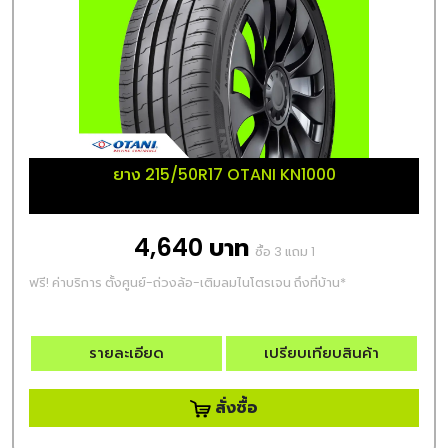
ยาง 215/50R17 OTANI KN1000
4,640 บาท
ซื้อ 3 แถม 1
ฟรี! ค่าบริการ ตั้งศูนย์-ถ่วงล้อ-เติมลมไนโตรเจน ถึงที่บ้าน*
รายละเอียด
เปรียบเทียบสินค้า
สั่งซื้อ