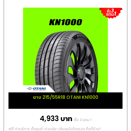
ยาง 215/55R18 OTANI KN1000
4,933 บาท
ซื้อ 3 แถม 1
ฟรี! ค่าบริการ ตั้งศูนย์-ถ่วงล้อ-เติมลมไนโตรเจน ถึงที่บ้าน*