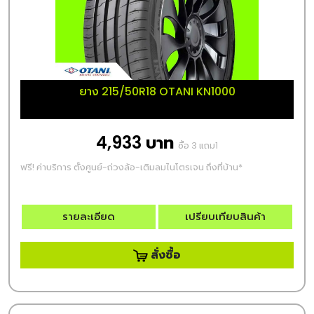
ยาง 215/50R18 OTANI KN1000
4,933 บาท
ซื้อ 3 แถม1
ฟรี! ค่าบริการ ตั้งศูนย์-ถ่วงล้อ-เติมลมไนโตรเจน ถึงที่บ้าน*
รายละเอียด
เปรียบเทียบสินค้า
สั่งซื้อ