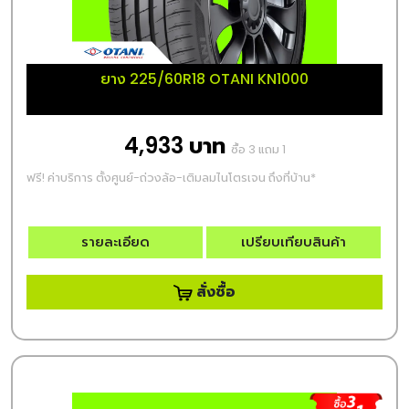
ยาง 225/60R18 OTANI KN1000
4,933 บาท
ซื้อ 3 แถม 1
ฟรี! ค่าบริการ ตั้งศูนย์-ถ่วงล้อ-เติมลมไนโตรเจน ถึงที่บ้าน*
รายละเอียด
เปรียบเทียบสินค้า
สั่งซื้อ