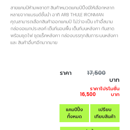
สายแคมป์ห้ามพลาด!! สินค้าหมวดแคมป์ปิ้งมีให้เลือกหลาก
หลายจากแบรนด์ชั้นนำ อาทิ ARB THULE IRONMAN
คุณสามารถเลือกสินค้าออกแคมป์ ไม่ว่าจะเป็น เก้าอี้สนาม
กล่องอเนกประสงค์ เต๊นท์นอนพื้น เต็นท์บนหลังคา กันสาด
พร้อมชุดไฟ ชุดแร็คหลังคา กล่องบรรทุกสัมภาระบนหลังคา
และ สินค้าอื่นๆอีกมากมาย
ราคา
17,500
บาท
ราคาโปรโมชั่น
16,500
บาท
แคมป์ปิ้ง
เปรียบ
ทั้งหมด
เทียบสินค้า