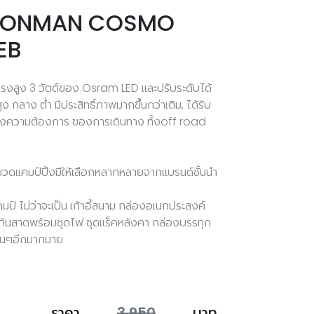
 IRONMAN COSMO
EB
แรงสูง 3 วัตต์ของ Osram LED และปรับระดับได้
กลาง ต่ำ มีประสิทธิ์ภาพมากขึ้นกว่าเดิม, ได้รับ
ความต้องการ ของการเดินทาง ทั้งoff road
มวดแคมป์ปิ้งมีให้เลือกหลากหลายจากแบรนด์ชั้นนำ
์ ไม่ว่าจะเป็น เก้าอี้สนาม กล่องอเนกประสงค์
า กันสาดพร้อมชุดไฟ ชุดแร็คหลังคา กล่องบรรทุก
ื่นๆอีกมากมาย
ราคา
3,950
บาท