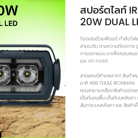
สปอร์ตไลท์
20W DUAL L
โดดเด่นด้วยฟีเจอร์ กำลังไฟ
สามระดับ ตามความต้องการ สูง 
การออกแบบ มาเพื่อตอบสนอง
และ on road
สายแคมป์ห้ามพลาด!! สินค้าห
อาทิ ARB THULE IRONMAN
คุณสามารถเลือกสินค้าออกแคมป
เต๊นท์นอนพื้น เต็นท์บนหลังค
สัมภาระบนหลังคา และ สินค้าอ