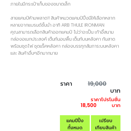
ภายในมีกระเป๋าเก็บของขนาดเล็ก
สายแคมป์ห้ามพลาด!! สินค้าหมวดแคมป์ปิ้งมีให้เลือกหลาก
หลายจากแบรนด์ชั้นนำ อาทิ ARB THULE IRONMAN
คุณสามารถเลือกสินค้าออกแคมป์ ไม่ว่าจะเป็น เก้าอี้สนาม
กล่องอเนกประสงค์ เต๊นท์นอนพื้น เต็นท์บนหลังคา กันสาด
พร้อมชุดไฟ ชุดแร็คหลังคา กล่องบรรทุกสัมภาระบนหลังคา
และ สินค้าอื่นๆอีกมากมาย
ราคา
19,000
บาท
ราคาโปรโมชั่น
18,500
บาท
แคมป์ปิ้ง
เปรียบ
ทั้งหมด
เทียบสินค้า