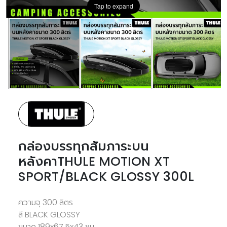
Tap to expand
กล่องบรรทุกสัมภาระบน
หลังคาTHULE MOTION XT
SPORT/BLACK GLOSSY 300L
ความจุ 300 ลิตร
สี BLACK GLOSSY
ขนาด 189x67.5x43 ซม.