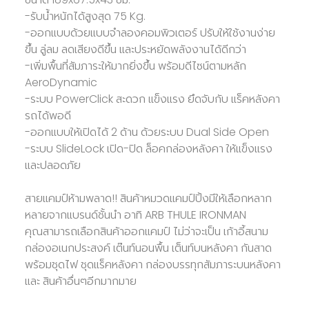
-รับน้ำหนักได้สูงสุด 75 Kg.
-ออกแบบด้วยแบบจำลองคอมพิวเตอร์ ปรับให้ใช้งานง่าย
ขึ้น ลู่ลม ลดเสียงดีขึ้น และประหยัดพลังงานได้ดีกว่า
-เพิ่มพื้นที่สัมภาระให้มากยิ่งขึ้น พร้อมดีไซน์ตามหลัก
AeroDynamic
-ระบบ PowerClick สะดวก แข็งแรง ยึดจับกับ แร็คหลังคา
รถได้พอดี
-ออกแบบให้เปิดได้ 2 ด้าน ด้วยระบบ Dual Side Open
-ระบบ SlideLock เปิด-ปิด ล็อคกล่องหลังคา ให้แข็งแรง
และปลอดภัย
สายแคมป์ห้ามพลาด!! สินค้าหมวดแคมป์ปิ้งมีให้เลือกหลาก
หลายจากแบรนด์ชั้นนำ อาทิ ARB THULE IRONMAN
คุณสามารถเลือกสินค้าออกแคมป์ ไม่ว่าจะเป็น เก้าอี้สนาม
กล่องอเนกประสงค์ เต๊นท์นอนพื้น เต็นท์บนหลังคา กันสาด
พร้อมชุดไฟ ชุดแร็คหลังคา กล่องบรรทุกสัมภาระบนหลังคา
และ สินค้าอื่นๆอีกมากมาย