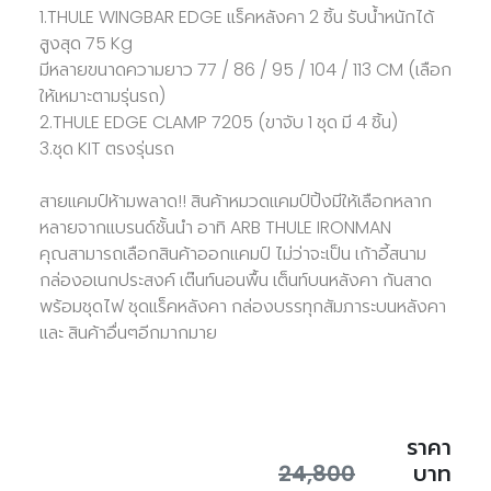
1.THULE WINGBAR EDGE แร็คหลังคา 2 ชิ้น รับน้ำหนักได้
สูงสุด 75 Kg
มีหลายขนาดความยาว 77 / 86 / 95 / 104 / 113 CM (เลือก
ให้เหมาะตามรุ่นรถ)
2.THULE EDGE CLAMP 7205 (ขาจับ 1 ชุด มี 4 ชิ้น)
3.ชุด KIT ตรงรุ่นรถ
สายแคมป์ห้ามพลาด!! สินค้าหมวดแคมป์ปิ้งมีให้เลือกหลาก
หลายจากแบรนด์ชั้นนำ อาทิ ARB THULE IRONMAN
คุณสามารถเลือกสินค้าออกแคมป์ ไม่ว่าจะเป็น เก้าอี้สนาม
กล่องอเนกประสงค์ เต๊นท์นอนพื้น เต็นท์บนหลังคา กันสาด
พร้อมชุดไฟ ชุดแร็คหลังคา กล่องบรรทุกสัมภาระบนหลังคา
และ สินค้าอื่นๆอีกมากมาย
ราคา
24,800
บาท