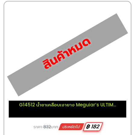
สินค้าหมด
G14512 น้ำยาเคลือบเงายาง Meguiar’s ULTIM...
฿ 182
ราคา
832
บาท
ประหยัดไป