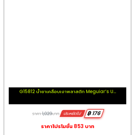
G15812 น้ำยาเคลือบเงาพลาสติก Meguiar’s U...
฿ 176
ราคา
1,029
บาท
ประหยัดไป
ราคาโปรโมชั่น 853 บาท