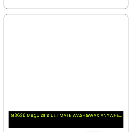
G3626 Meguiar’s ULTIMATE WASH&WAX ANYWHE...