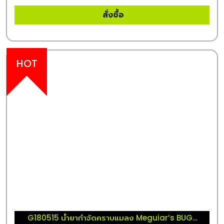
สั่งซื้อ
HOT
G180515 น้ำยากำจัดคราบแมลง Meguiar’s BUG...