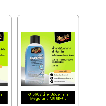
จก
G16602 น้ำยาปรับอากาศ
Meguiar’s AIR RE-F...