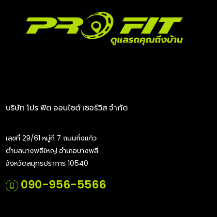
MOBIL แบรนด์น้ำมันหล่อลื่นระดับโลก มีประวัติศาสตร์มา
อย่างนานกว่า 150 ปี น้ำมันเครื่องแบรนด์ MOBIL มีหลาก
หลายประเภททั้งน้ำมันเครื่องกึ่งสังเคราห์ น้ำมันเครื่อง
สังเคราะห์ 100%
บริษัท โปร ฟิต ออนไซต์ เซอร์วิส จำกัด
เลขที่ 29/61 หมู่ที่ 7 ถนนกิ่งแก้ว
🎉
แนะนำ 3 อันดับสินค้าขายดีจากแบรนด์
MOBIL
👍
ตำบลบางพลีใหญ่ อำเภอบางพลี
1.MOBIL 1 0W-40 น้ำมันเครื่องสังเคราะห์แท้ 100%
จังหวัดสมุทรปราการ 10540
เหมาะสำหรับเครื่องยนต์เบนซิน น้ำมันเครื่องสูตรนี้ป้องกันการ
090-956-5566
สึกหรอและประสิทธิภาพการทำงานโดยรวมอย่างยอดเยี่ยม
ดูรายการน้ำมันเครื่อง