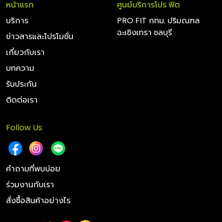
หน้าแรก
ศูนย์บริการโปร ฟิต
บริการ
PRO FIT กทม. ปริมณฑล
ฉะเชิงเทรา ชลบุรี
2.MOBIL SUPER 3000 5W-30 น้ำมันเครื่องสังเคราะห์แท้
ข่าวสารและโปรโมชั่น
100%
เกี่ยวกับเรา
เหมาะสำหรับเครื่องยนต์ดีเซล น้ำมันเครื่องยนต์สังเคราะห์
บทความ
คุณภาพสูงที่ได้รับการออกแบบมาเพื่อช่วยยืดอายุการใช้งาน
รับประกัน
เครื่องยนต์ให้ยาวนานยิ่งขึ้น มีคุณสมบัติด้านการปกป้อง
ติดต่อเรา
ที่โดดเด่นสำหรับรถยนต์ดีเซลทุกรุ่น
Follow Us
ดูรายการน้ำมันเครื่อง
คำถามที่พบบ่อย
ร่วมงานกับเรา
3.MOBIL 1 Turbo Diesel 5W-40 น้ำมันเครื่องสังเคราะห์
สั่งซื้อสินค้าอย่างไร
แท้ 100%
เหมาะสำหรับเครื่องยนต์ดีเซล
ที่ปรุงแต่งอย่างพิเศษเฉพาะเพื่อ