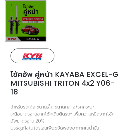
โช้คอัพ คู่หน้า KAYABA EXCEL-G
MITSUBISHI TRITON 4x2 Y06-
18
สำหรับรถเก๋ง ขนาดเล็ก ขนาดกลาง/รถกระบะ
เหนือมาตรฐานจากโช้คเดิมติดรถ- เพิ่มความหนืดจากโช้ค
อัพมาตรฐาน 20%
บรรจุแก๊สไนโตรเจนเพื่อขจัดฟองอากาศในน้ำมัน