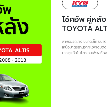
โช้คอัพ คู่ห
TOYOTA ALTI
สำหรับรถเก๋ง ขนาดเล็ก ขนา
เหนือมาตรฐานจากโช้คเดิมติ
บรรจุแก๊สไนโตรเจนเพื่อขจัด