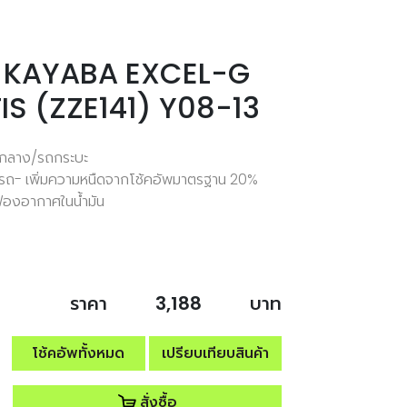
ลัง KAYABA EXCEL-G
S (ZZE141) Y08-13
ดกลาง/รถกระบะ
ดรถ- เพิ่มความหนืดจากโช้คอัพมาตรฐาน 20%
ฟองอากาศในน้ำมัน
ราคา
3,188
บาท
โช้คอัพทั้งหมด
เปรียบเทียบสินค้า
สั่งซื้อ