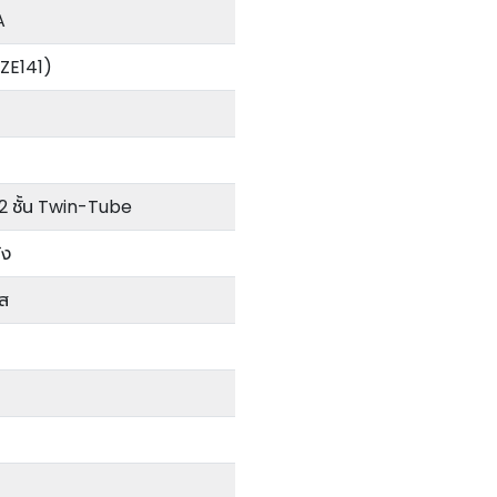
A
ZZE141)
2 ชั้น Twin-Tube
่ง
๊ส