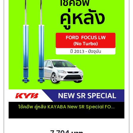
โช้คอัพ คู่หลัง KAYABA New SR Special FO...