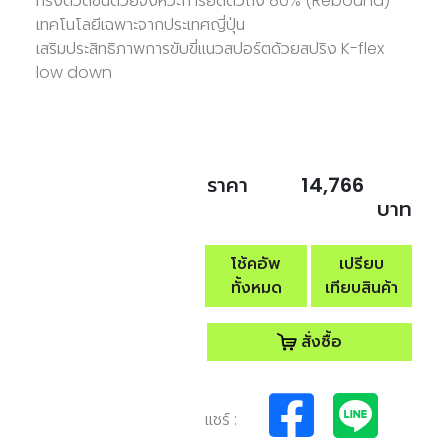
ทรงตัวดีขึ้นด้วยจังหวะการยืดตัวถึง 80% (Rebound)
เทคโนโลยีเฉพาะจากประเทศญี่ปุ่น
เสริมประสิทธิภาพการขับขี่แนวสปอร์ตด้วยสปริง K-flex
low down
ราคา
14,766
บาท
โช้คอัพ
เปรียบ
ทั้งหมด
เทียบสินค้า
สั่งซื้อ
แชร์ :