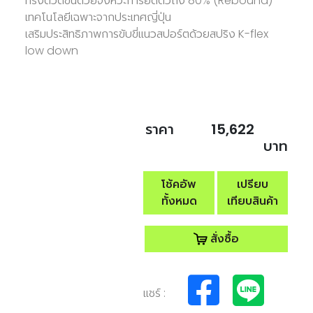
ทรงตัวดีขึ้นด้วยจังหวะการยืดตัวถึง 80% (Rebound)
เทคโนโลยีเฉพาะจากประเทศญี่ปุ่น
เสริมประสิทธิภาพการขับขี่แนวสปอร์ตด้วยสปริง K-flex
low down
ราคา
15,622
บาท
โช้คอัพ
เปรียบ
ทั้งหมด
เทียบสินค้า
สั่งซื้อ
แชร์ :