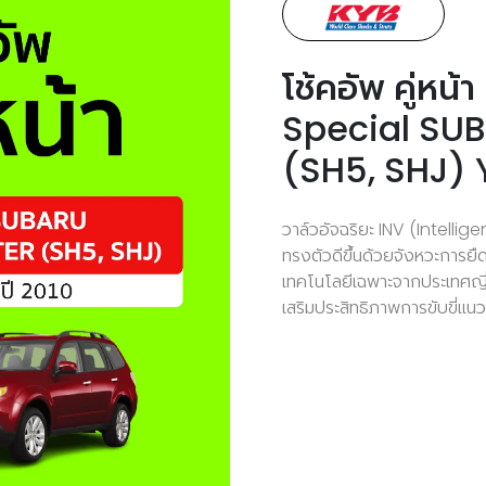
โช้คอัพ คู่ห
Special SU
(SH5, SHJ) 
วาล์วอัจฉริยะ INV (Intell
ทรงตัวดีขึ้นด้วยจังหวะการ
เทคโนโลยีเฉพาะจากประเทศญี่
เสริมประสิทธิภาพการขับขี่