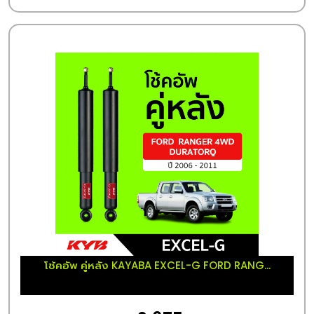
โช้คอัพ คู่หลัง KAYABA EXCEL-G FORD RANG...