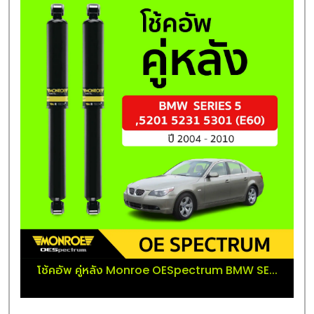
โช้คอัพ คู่หลัง Monroe OESpectrum BMW SE...