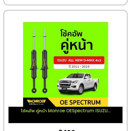
โช้คอัพ คู่หน้า Monroe OESpectrum ISUZU...