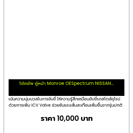
โช้คอัพ คู่หน้า Monroe OESpectrum NISSAN...
เน้นความนุ่มนวลในการขับขี่ ให้ความรู้สึกเหมือนขับขี่รถสไตล์ยุโรป
ด้วยการเพิ่ม ICV Valve ช่วยซับแรงสั่นสะเทือนเพิ่มขึ้นจากรุ่นปกติ
ราคา 10,000 บาท