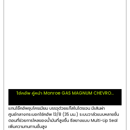
โช้คอัพ คู่หน้า Monroe GAS MAGNUM CHEVRO...
แกนโช๊คอัพชุบโครเมียม บรรจุด้วยแก๊สไนโตรเจน มีเส้นผ่า
ศูนย์กลางกระบอกโช้คอัพ 13/8 (35 มม.) ระบบวาล์วแบบหลายขั้น
ตอนที่ช่วยการไหลของน้ำมันที่สูงขึ้น ซีลยางแบบ Multi-Lip Seal
เพิ่มความทนทานขั้นสูง