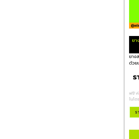
ยา
ยางส
ด้วยเ
ร
ฟรี! ค
ไนโตร
ร