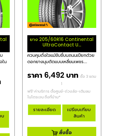
tal
ยาง 205/60R16 Continental
UltraContact U...
ับ
ควบคุมดั่งใจแม้ขับขี่บนถนนเปียกด้วย
ใจใน
ดอกยางมุมตัดแบบเหลี่ยมเพชร....
ราคา 6,492 บาท
ซื้อ 3 แถม
ท
1
ฟรี! ค่าบริการ ตั้งศูนย์-ถ่วงล้อ-เติมลม
ไนโตรเจน ถึงที่บ้าน*
รายละเอียด
เปรียบเทียบ
ียบ
สินค้า
สั่งซื้อ