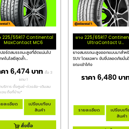
ง 225/55R17 Continental
ยาง 225/65R17 Continen
MaxContact MC6
UltraContact U...
ปอร์ตสมรรถนะสูงที่อัดแน่นไป
ยางสมรรถนะสูงออกแบบมาสำหร
ทคโนโลยีสุดล้ำ...
SUV โดยเฉพาะ ขับขี่ปลอดภัยมั่น
ขณะเข้าโค้ง
าคา 6,474 บาท
ซื้อ 3
ราคา 6,480 บา
แถม 1
่าบริการ ตั้งศูนย์-ถ่วงล้อ-เติมลม
เจน ถึงที่บ้าน*
ายละเอียด
เปรียบเทียบ
สินค้า
รายละเอียด
เปรียบเท
สินค้า
สั่งซื้อ