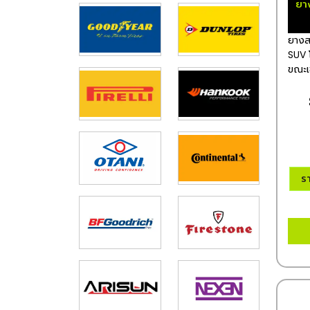
ยา
ยางส
SUV โ
ขณะเข
ร