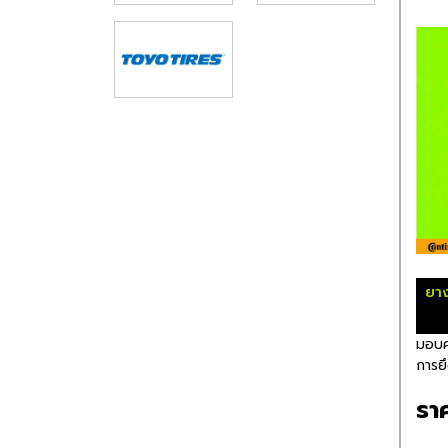
ยา
มอบค
การยึด
รา