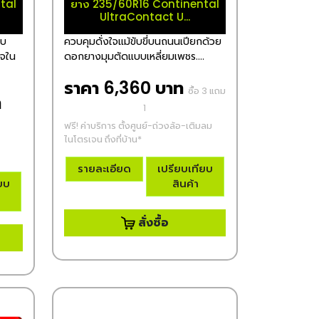
tal
ยาง 235/60R16 Continental
UltraContact U...
ับ
ควบคุมดั่งใจแม้ขับขี่บนถนนเปียกด้วย
ใจใน
ดอกยางมุมตัดแบบเหลี่ยมเพชร....
ราคา 6,360 บาท
ซื้อ 3 แถม
ท
1
ฟรี! ค่าบริการ ตั้งศูนย์-ถ่วงล้อ-เติมลม
ไนโตรเจน ถึงที่บ้าน*
รายละเอียด
เปรียบเทียบ
ียบ
สินค้า
สั่งซื้อ