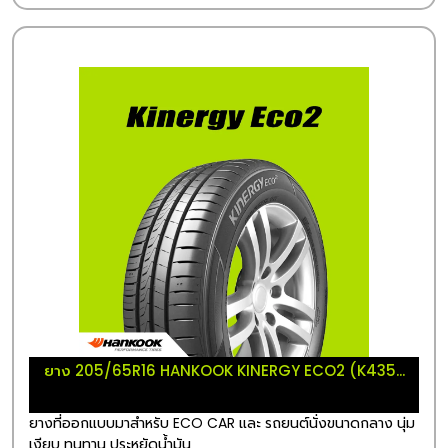
ยาง 205/65R16 HANKOOK KINERGY ECO2 (K435...
ยางที่ออกแบบมาสำหรับ ECO CAR และ รถยนต์นั่งขนาดกลาง นุ่ม
เงียบ ทนทาน ประหยัดน้ำมัน