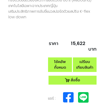
ทรงตัวดีขึ้นด้วยจังหวะการยืดตัวถึง 80% (Rebound)
เทคโนโลยีเฉพาะจากประเทศญี่ปุ่น
เสริมประสิทธิภาพการขับขี่แนวสปอร์ตด้วยสปริง K-flex
low down
ราคา
15,622
บาท
โช้คอัพ
เปรียบ
ทั้งหมด
เทียบสินค้า
สั่งซื้อ
แชร์ :