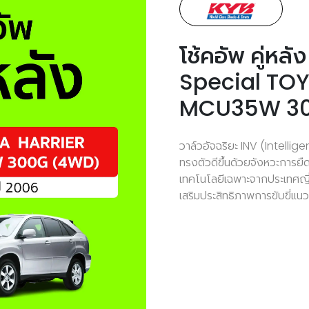
โช้คอัพ คู่ห
Special TO
MCU35W 30
วาล์วอัจฉริยะ INV (Intell
ทรงตัวดีขึ้นด้วยจังหวะการ
เทคโนโลยีเฉพาะจากประเทศญี่
เสริมประสิทธิภาพการขับขี่