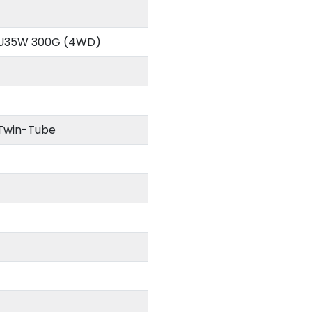
U35W 300G (4WD)
น Twin-Tube