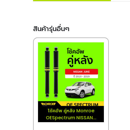
สินค้ารุ่นอื่นๆ
โช้คอัพ คู่หลัง Monroe
OESpectrum NISSAN...