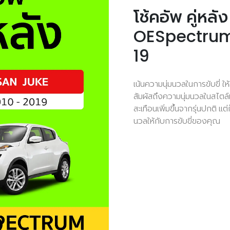
โช้คอัพ คู่หล
OESpectrum
19
เน้นความนุ่มนวลในการขับขี่ ให
สัมผัสถึงความนุ่มนวลในสไตล์
สะเทือนเพิ่มขึ้นจากรุ่นปกติ 
นวลให้กับการขับขี่ของคุณ