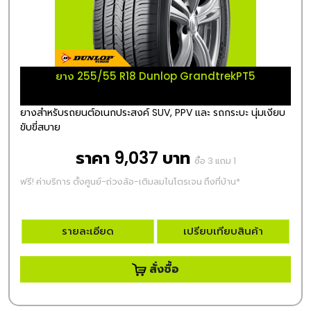
ยาง 255/55 R18 Dunlop GrandtrekPT5
ยางสำหรับรถยนต์อเนกประสงค์ SUV, PPV และ รถกระบะ นุ่มเงียบ
ขับขี่สบาย
ราคา 9,037 บาท
ซื้อ 3 แถม 1
ฟรี! ค่าบริการ ตั้งศูนย์-ถ่วงล้อ-เติมลมไนโตรเจน ถึงที่บ้าน*
รายละเอียด
เปรียบเทียบสินค้า
สั่งซื้อ