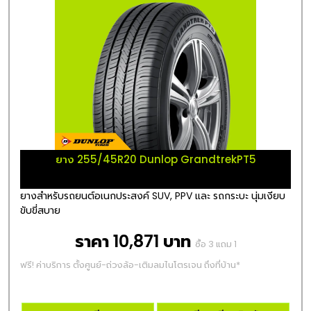
ยาง 255/45R20 Dunlop GrandtrekPT5
ยางสำหรับรถยนต์อเนกประสงค์ SUV, PPV และ รถกระบะ นุ่มเงียบ
ขับขี่สบาย
ราคา 10,871 บาท
ซื้อ 3 แถม 1
ฟรี! ค่าบริการ ตั้งศูนย์-ถ่วงล้อ-เติมลมไนโตรเจน ถึงที่บ้าน*