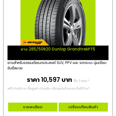
ยาง 285/50R20 Dunlop GrandtrekPT5
ยางสำหรับรถยนต์อเนกประสงค์ SUV, PPV และ รถกระบะ นุ่มเงียบ
ขับขี่สบาย
ราคา 10,597 บาท
ซื้อ 3 แถม 1
ฟรี! ค่าบริการ ตั้งศูนย์-ถ่วงล้อ-เติมลมไนโตรเจน ถึงที่บ้าน*
รายละเอียด
เปรียบเทียบสินค้า