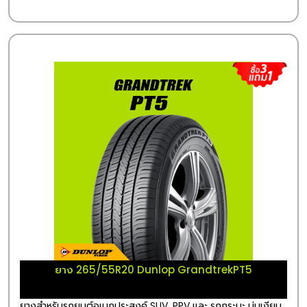
ยาง 265/55R20 Dunlop GrandtrekPT5
ยางสำหรับรถยนต์อเนกประสงค์ SUV, PPV และ รถกระบะ นุ่มเงียบ