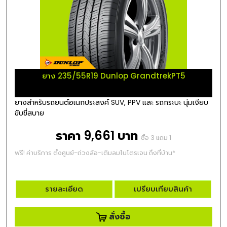
ยาง 235/55R19 Dunlop GrandtrekPT5
ยางสำหรับรถยนต์อเนกประสงค์ SUV, PPV และ รถกระบะ นุ่มเงียบ
ขับขี่สบาย
ราคา 9,661 บาท
ซื้อ 3 แถม 1
ฟรี! ค่าบริการ ตั้งศูนย์-ถ่วงล้อ-เติมลมไนโตรเจน ถึงที่บ้าน*
รายละเอียด
เปรียบเทียบสินค้า
สั่งซื้อ