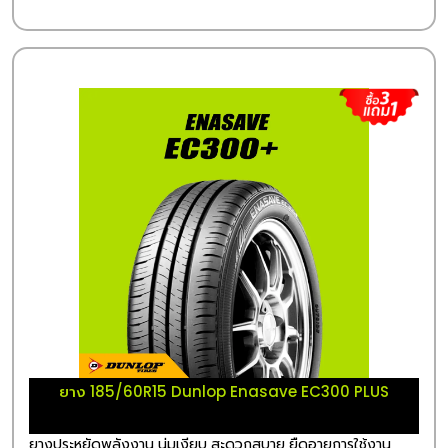
ยาง 185/60R15 Dunlop Enasave EC300 PLUS
ยางประหยัดพลังงาน นุ่มเงียบ สะดวกสบาย ยืดอายุการใช้งาน