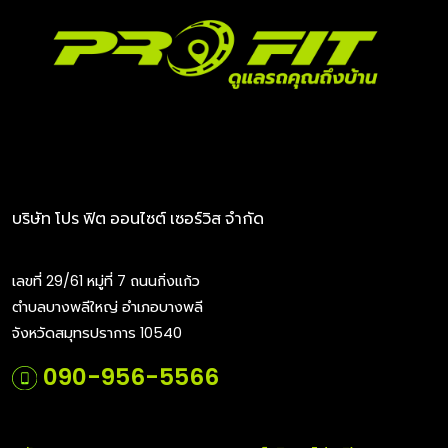
ยาง Dunlop
ทำความรู้จัก ยางดันลอป (Dunlop)
ยางดันลอป หรือ Dunlop เป็นยางรถยนต์ชนิดเติมลมยี่ห้อแรก
ของโลก ถูกคิดค้นโดยมิสเตอร์จอห์น บอยด์ ดันลอป ในปีค.ศ.
1888 และพัฒนามาอย่างต่อเนื่องกว่า 130 ปี ซึ่งในปัจจุบันจัดเป็น
แบรนด์ยางรถยนต์ระดับโลกที่ถูกเลือกมาใช้งานเป็นยางติด
รถยนต์จากโรงงาน (OEM) กับรถยนต์ชั้นนำมากมาย
บริษัท โปร ฟิต ออนไซต์ เซอร์วิส จำกัด
เลขที่ 29/61 หมู่ที่ 7 ถนนกิ่งแก้ว
ตำบลบางพลีใหญ่ อำเภอบางพลี
จังหวัดสมุทรปราการ 10540
090-956-5566