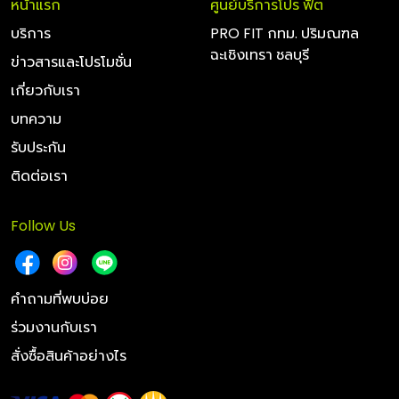
หน้าแรก
ศูนย์บริการโปร ฟิต
บริการ
PRO FIT กทม. ปริมณฑล
ฉะเชิงเทรา ชลบุรี
ข่าวสารและโปรโมชั่น
เกี่ยวกับเรา
บทความ
รับประกัน
ติดต่อเรา
Follow Us
ทำไมต้องใช้ยาง Dunlop
คำถามที่พบบ่อย
ยางดันลอป ออกแบบยางรถยนต์ด้วย DIGI TYRE เทคโนโลยี
ร่วมงานกับเรา
วิเคราะห์และออกแบบยางโดยคอมพิวเตอร์ที่ได้รับการยอมรับว่า
สั่งซื้อสินค้าอย่างไร
เป็นเทคโนโลยีที่ล้ำหน้าในศตวรรษที่ 21 สามารถพัฒนาคุณสมบัติ
โดยรวมของยางรถยนต์ให้มีมาตรฐานเหนือกว่าคู่แข่ง ที่สำคัญ