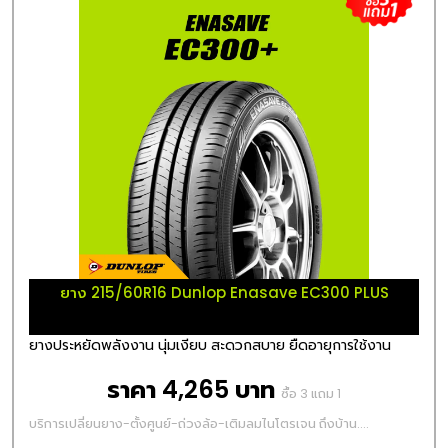
ยาง 215/60R16 Dunlop Enasave EC300 PLUS
ยางประหยัดพลังงาน นุ่มเงียบ สะดวกสบาย ยืดอายุการใช้งาน
ราคา 4,265 บาท
ซื้อ 3 แถม 1
บริการเปลี่ยนยาง-ตั้งศูนย์-ถ่วงล้อ-เติมลมไนโตรเจน ถึงบ้าน....