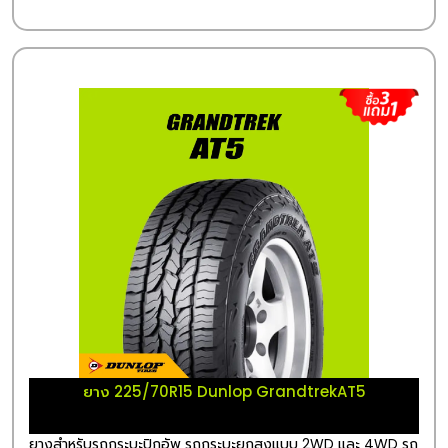
ยาง 225/70R15 Dunlop GrandtrekAT5
ยางสำหรับรถกระบะปิกอัพ รถกระบะยกสูงแบบ 2WD และ 4WD รถ